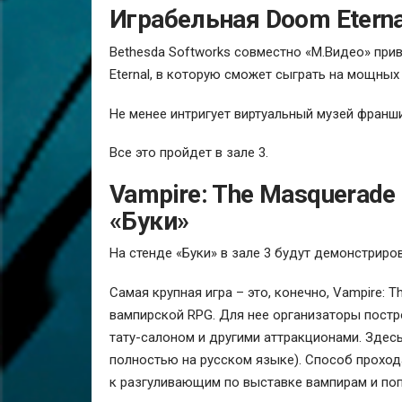
Играбельная Doom Eterna
Bethesda Softworks совместно «М.Видео» пр
Eternal, в которую сможет сыграть на мощны
Не менее интригует виртуальный музей франш
Все это пройдет в зале 3.
Vampire: The Masquerade 
«Буки»
На стенде «Буки» в зале 3 будут демонстрирова
Самая крупная игра – это, конечно, Vampire: T
вампирской RPG. Для нее организаторы постр
тату-салоном и другими аттракционами. Здесь
полностью на русском языке). Способ проход
к разгуливающим по выставке вампирам и попр