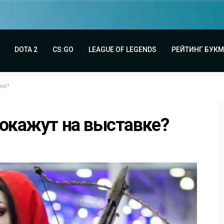
DOTA 2
CS:GO
LEAGUE OF LEGENDS
РЕЙТИНГ БУК
ке?
покажут на выставке?