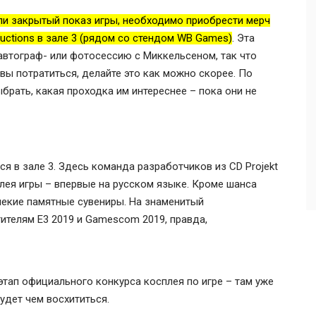
ли закрытый показ игры, необходимо приобрести мерч
ductions в зале 3 (рядом со стендом WB Games)
. Эта
 автограф- или фотосессию с Миккельсеном, так что
вы потратиться, делайте это как можно скорее. По
ыбрать, какая проходка им интереснее – пока они не
ся в зале 3. Здесь команда разработчиков из CD Projekt
ея игры – впервые на русском языке. Кроме шанса
 некие памятные сувениры. На знаменитый
ителям E3 2019 и Gamescom 2019, правда,
этап официального конкурса косплея по игре – там уже
удет чем восхититься.