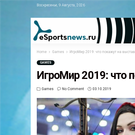
Воскресенье, 9 Августа, 2026
Home
Games
ИгроМир 2019: что покажут на выстав
GAMES
ИгроМир 2019: что 
Games
No Comment
03.10.2019