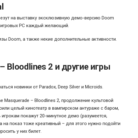
l
ивезут на выставку эксклюзивную демо-версию Doom
х игровых PC каждый желающий.
изы Doom, а также некие дополнительные активности.
– Bloodlines 2 и другие игры
ться новинки от Paradox, Deep Silver и Microids.
he Masquerade – Bloodlines 2, продолжение культовой
оили целый кинотеатр в вампирском антураже с баром,
 игрокам покажут 20-минутное демо (разумеется,
а на показ тоже креативный – для этого нужно подойти
осить у них билет.