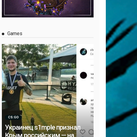
Games
CS:GO
Украинец s1mple признал
Крым российским — на