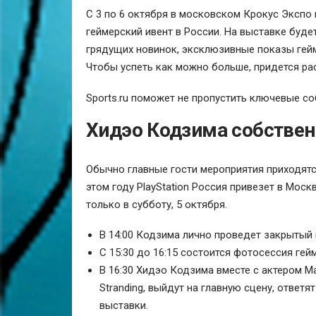
С 3 по 6 октября в московском Крокус Экспо
геймерский ивент в России. На выставке буд
грядущих новинок, эксклюзивные показы гейм
Чтобы успеть как можно больше, придется ра
Sports.ru поможет не пропустить ключевые с
Хидэо Кодзима собствен
Обычно главные гости мероприятия приходятся
этом году PlayStation Россия привезет в Моск
только в субботу, 5 октября.
В 14:00 Кодзима лично проведет закрытый п
С 15:30 до 16:15 состоится фотосессия гей
В 16:30 Хидэо Кодзима вместе с актером 
Stranding, выйдут на главную сцену, ответя
выставки.