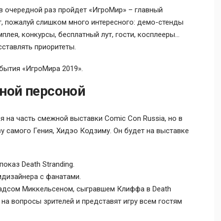
 в очередной раз пройдет «ИгроМир» – главный
ет, пожалуй слишком много интересного: демо-стенды
плея, конкурсы, бесплатный лут, гости, косплееры…
сставлять приоритеты.
обытия «ИгроМира 2019».
ной персоной
 на часть смежной выставки Comic Con Russia, но в
ву самого Гения, Хидэо Кодзиму. Он будет на выставке
оказ Death Stranding.
мдизайнера с фанатами.
Мадсом Миккельсеном, сыгравшем Клиффа в Death
т на вопросы зрителей и представят игру всем гостям