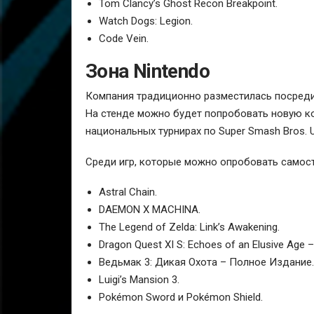
Tom Clancy’s Ghost Recon Breakpoint.
Watch Dogs: Legion.
Code Vein.
Зона Nintendo
Компания традиционно разместилась посреди 
На стенде можно будет попробовать новую конс
национальных турнирах по Super Smash Bros. Ul
Среди игр, которые можно опробовать самост
Astral Chain.
DAEMON X MACHINA.
The Legend of Zelda: Link’s Awakening.
Dragon Quest XI S: Echoes of an Elusive Age – D
Ведьмак 3: Дикая Охота – Полное Издание.
Luigi’s Mansion 3.
Pokémon Sword и Pokémon Shield.