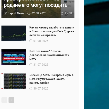
родине его могут посадить
02.08.2025
Esport News
3.46K
Как на халяву заработать деньги
в Steam с помощью Dota 2, даже
если ты не играешь
01.08.2025
Solo поставил 15 тысяч
долларов на знаменитый 322
матч
31.07.2025
«Все еще бета». Во время игры в
Dota 2 Пудж может начать
вонять слабее
30.07.2025