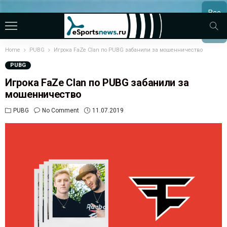
Все
МАТЧ
Home
PUBG
Игрока FaZe Clan по PUBG забанили за мошенничество
PUBG
Игрока FaZe Clan по PUBG забанили за
мошенничество
PUBG
No Comment
11.07.2019