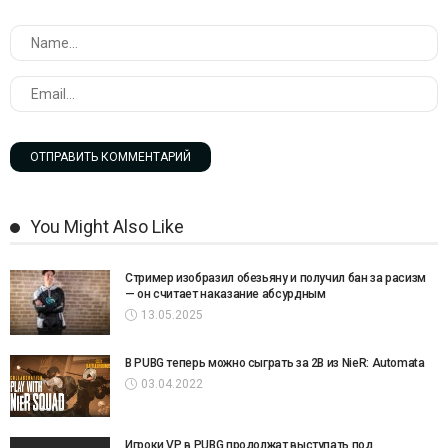
You Might Also Like
Стример изобразил обезьяну и получил бан за расизм
— он считает наказание абсурдным
13.05.2025
В PUBG теперь можно сыграть за 2B из NieR: Automata
03.04.2022
Игроки VP в PUBG продолжат выступать под