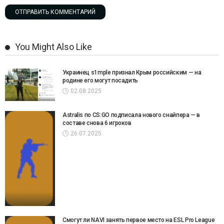
You Might Also Like
Украинец s1mple признал Крым российским — на
родине его могут посадить
02.08.2025
Astralis по CS:GO подписала нового снайпера — в
составе снова 6 игроков
26.07.2025
Смогут ли NAVI занять первое место на ESL Pro League