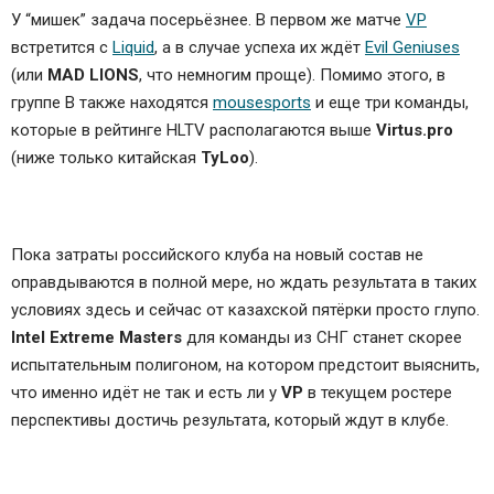
У “мишек” задача посерьёзнее. В первом же матче
VP
встретится с
Liquid
, а в случае успеха их ждёт
Evil Geniuses
(или
MAD LIONS
, что немногим проще). Помимо этого, в
группе B также находятся
mousesports
и еще три команды,
которые в рейтинге HLTV располагаются выше
Virtus.pro
(ниже только китайская
TyLoo
).
Пока затраты российского клуба на новый состав не
оправдываются в полной мере, но ждать результата в таких
условиях здесь и сейчас от казахской пятёрки просто глупо.
Intel Extreme Masters
для команды из СНГ станет скорее
испытательным полигоном, на котором предстоит выяснить,
что именно идёт не так и есть ли у
VP
в текущем ростере
перспективы достичь результата, который ждут в клубе.