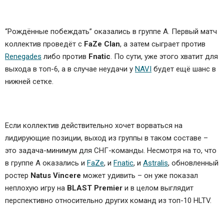
“Рождённые побеждать” оказались в группе А. Первый матч
коллектив проведёт с
FaZe Clan
, а затем сыграет против
Renegades
либо против
Fnatic
. По сути, уже этого хватит для
выхода в топ-6, а в случае неудачи у
NAVI
будет ещё шанс в
нижней сетке.
Если коллектив действительно хочет ворваться на
лидирующие позиции, выход из группы в таком составе –
это задача-минимум для СНГ-команды. Несмотря на то, что
в группе А оказались и
FaZe
, и
Fnatic
, и
Astralis
, обновленный
ростер
Natus Vincere
может удивить – он уже показал
неплохую игру на
BLAST Premier
и в целом выглядит
перспективно относительно других команд из топ-10 HLTV.