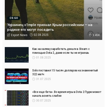
CS:GO
Украинец s1mple признал Крым российским — на
родине его могут посадить
02.08.2025
Esport News
3.45K
Как на халяву заработать деньги в Steam с
помощью Dota 2, даже если ты не играешь
01.08.2025
Solo поставил 15 тысяч долларов на знаменитый
322 матч
31.07.2025
«Все еще бета». Во время игры в Dota 2 Пудж может
начать вонять слабее
30.07.2025