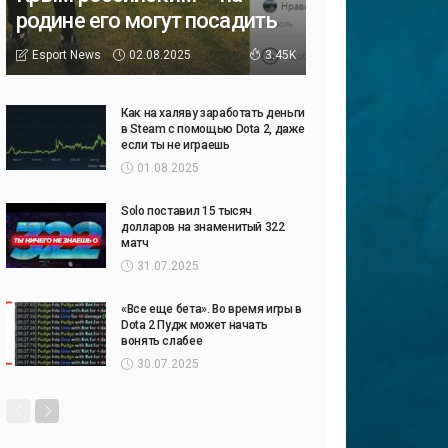
родине его могут посадить
02.08.2025
Esport News
3.45K
Как на халяву заработать деньги
в Steam с помощью Dota 2, даже
если ты не играешь
01.08.2025
Solo поставил 15 тысяч
долларов на знаменитый 322
матч
31.07.2025
«Все еще бета». Во время игры в
Dota 2 Пудж может начать
вонять слабее
30.07.2025