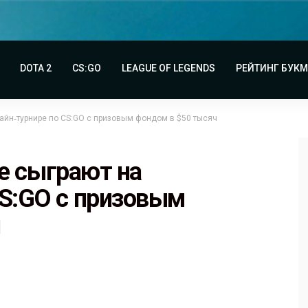
DOTA 2
CS:GO
LEAGUE OF LEGENDS
РЕЙТИНГ БУК
нлайн‑турнире по CS:GO с призовым фондом в $50 тысяч
ike сыграют на
CS:GO с призовым
ч