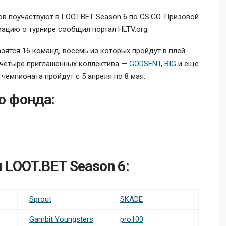
в поучаствуют в LOOT.BET Season 6 по CS:GO. Призовой
ацию о турнире сообщил портал HLTV.org.
азятся 16 команд, восемь из которых пройдут в плей-
 четыре приглашенных коллектива —
GODSENT
,
BIG
и еще
 чемпионата пройдут с 5 апреля по 8 мая.
о фонда:
 LOOT.BET Season 6:
Sprout
SKADE
Gambit Youngsters
pro100