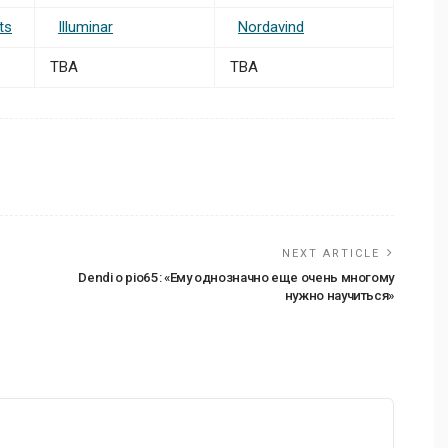
ts
Illuminar
Nordavind
TBA
TBA
NEXT ARTICLE
Dendi о pio65: «Ему однозначно еще очень многому
нужно научиться»