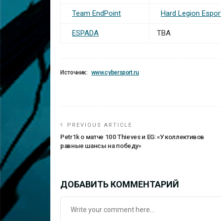
Team EndPoint
Hard Legion Espor
ESPADA
TBA
Источник:
www.cybersport.ru
PREVIOUS ARTICLE
Petr1k о матче 100 Thieves и EG: «У коллективов
равные шансы на победу»
ДОБАВИТЬ КОММЕНТАРИЙ