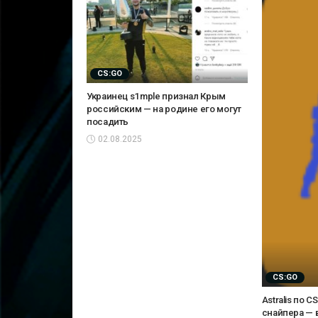
CS:GO
Украинец s1mple признал Крым
российским — на родине его могут
посадить
02.08.2025
CS:GO
Astralis по 
снайпера — 