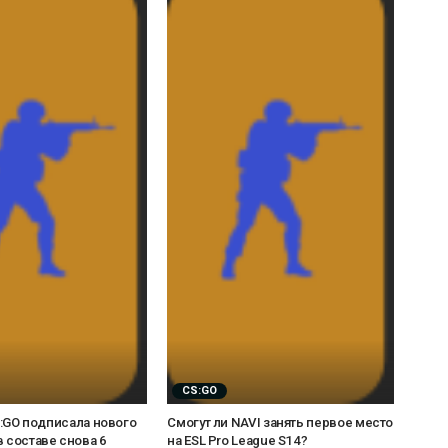
CS:GO
CS:GO подписала нового
Смогут ли NAVI занять первое место
в составе снова 6
на ESL Pro League S14?