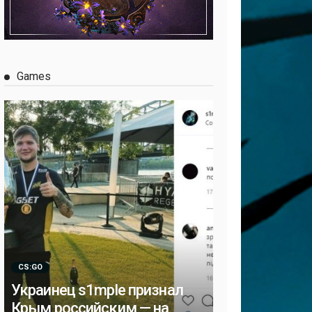
Games
CS:GO
Украинец s1mple признал
Крым российским — на