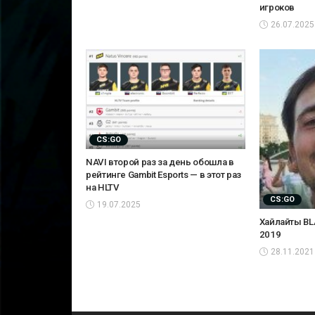
игроков
26.07.2025
CS:GO
NAVI второй раз за день обошла в
рейтинге Gambit Esports — в этот раз
на HLTV
CS:GO
19.07.2025
Хайлайты BLA
2019
28.11.2021