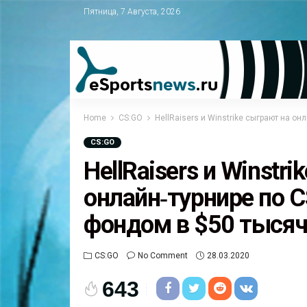
Пятница, 7 Августа, 2026
Home
CS:GO
HellRaisers и Winstrike сыграют на о
CS:GO
HellRaisers и Winstr
онлайн‑турнире по 
фондом в $50 тыся
CS:GO
No Comment
28.03.2020
643