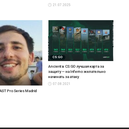
21.07.2025
CS:GO
Ancient в CS:GO лучшая карта за
защиту — на Inferno желательно
начинать за атаку
07.08.2021
ST Pro Series Madrid