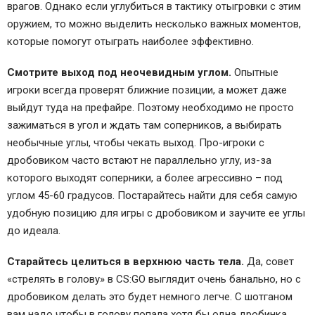
врагов. Однако если углубиться в тактику отыгровки с этим
оружием, то можно выделить несколько важных моментов,
которые помогут отыграть наиболее эффективно.
Смотрите выход под неочевидным углом.
Опытные
игроки всегда проверят ближние позиции, а может даже
выйдут туда на префайре. Поэтому необходимо не просто
зажиматься в угол и ждать там соперников, а выбирать
необычные углы, чтобы чекать выход. Про-игроки с
дробовиком часто встают не параллельно углу, из-за
которого выходят соперники, а более агрессивно – под
углом 45-60 градусов. Постарайтесь найти для себя самую
удобную позицию для игры с дробовиком и заучите ее углы
до идеала.
Старайтесь целиться в верхнюю часть тела.
Да, совет
«стрелять в голову» в CS:GO выглядит очень банально, но с
дробовиком делать это будет немного легче. С шотганом
вам надо чтобы в голову попала хотя бы одна дробинка,