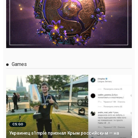
Games
CS:GO
Украинец s1mple признал Крым российским — на