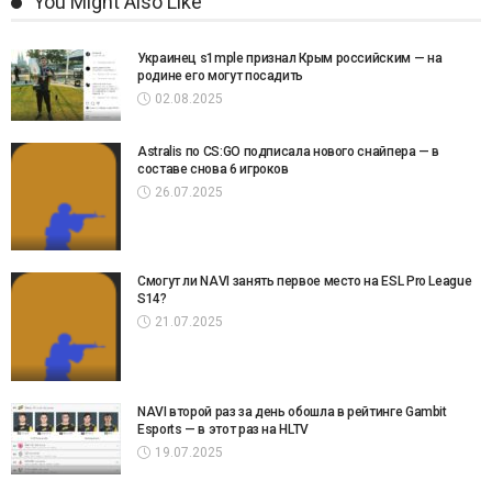
You Might Also Like
Украинец s1mple признал Крым российским — на
родине его могут посадить
02.08.2025
Astralis по CS:GO подписала нового снайпера — в
составе снова 6 игроков
26.07.2025
Смогут ли NAVI занять первое место на ESL Pro League
S14?
21.07.2025
NAVI второй раз за день обошла в рейтинге Gambit
Esports — в этот раз на HLTV
19.07.2025