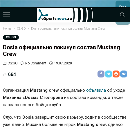
Все
МАТЧ
Home
CS:GO
Dosia официально покинул состав Mustang Crew
CS:GO
Dosia официально покинул состав Mustang
Crew
CS:GO
No Comment
19.07.2020
664
Организация
Mustang crew
официально
объявила
об уходе
Михаила «Dosia» Столярова
из состава команды, а также
назвала нового бойца клуба.
Слух, что
Dosia
завершит свою карьеру, ходит в сообществе
уже давно. Михаил больше не игрок
Mustang crew
, однако