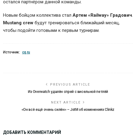
остался партнёром данной команды.
Новым бойцом коллектива стал
Артем «Railway» Градович
.
Mustang crew
будут тренироваться ближайший месяц,
чтобы подойти готовыми к первым турнирам.
Источник:
cq.ru
PREVIOUS ARTICLE
Из Overwatch удалён спрей с висельной петлёй
NEXT ARTICLE
«Он всё ещё очень силён» – JotM об изменениях Clinkz
ДОБАВИТЬ КОММЕНТАРИЙ