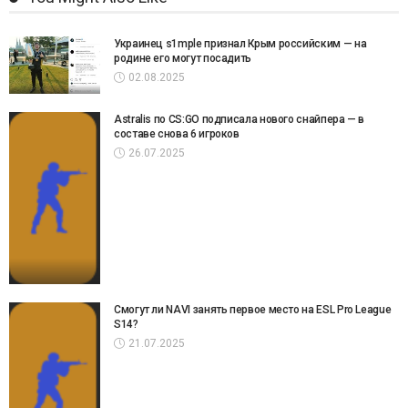
Украинец s1mple признал Крым российским — на
родине его могут посадить
02.08.2025
Astralis по CS:GO подписала нового снайпера — в
составе снова 6 игроков
26.07.2025
Смогут ли NAVI занять первое место на ESL Pro League
S14?
21.07.2025