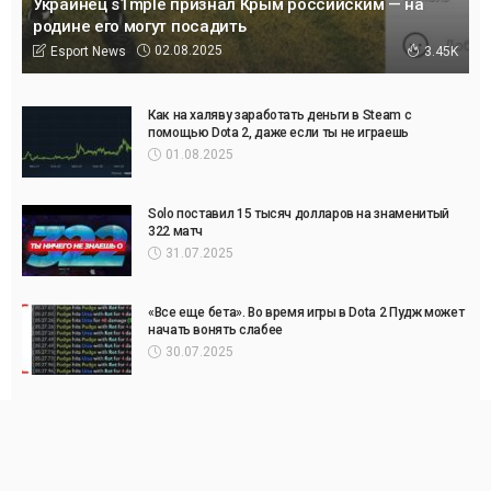
Украинец s1mple признал Крым российским — на
родине его могут посадить
02.08.2025
Esport News
3.45K
Как на халяву заработать деньги в Steam с
помощью Dota 2, даже если ты не играешь
01.08.2025
Solo поставил 15 тысяч долларов на знаменитый
322 матч
31.07.2025
«Все еще бета». Во время игры в Dota 2 Пудж может
начать вонять слабее
30.07.2025