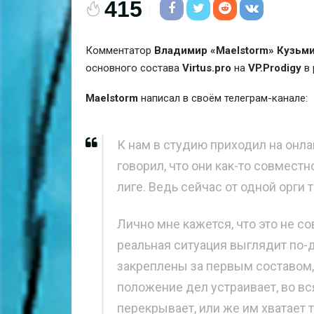
415
Комментатор
Владимир «Maelstorm» Кузьм
основного состава
Virtus.pro
на
VP.Prodigy
в 
Maelstorm
написал в своём телеграм-канале:
К нам в студию приходил на онла
говорил, что они как-то совместн
лиге. Ведь сейчас от одной орги т
Лично мне кажется, что это не со
реальная ситуация выглядит по-
закреплены за первым составом, 
положение дел устраивает, во вся
перекрывает, или же им хватает т