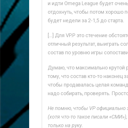
и идти Omega League будет очень
отдохнуть, чтобы потом хорошо п
будет недели за 2-1,5 до старта.
[…] Для VP.P это стечение обсто
отличный результат, выиграть со
состав по уровню игры сопостави
Думаю, что максимально крутой 
тому, что состав кто-то наконец з
чтобы продавалась целая команда
надо собирать, проверять. Прост
Не помню, чтобы VP официально з
(хотя что-то такое писали «СМИ»)
только на руку.