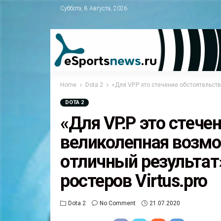
Суббота, 8 Августа, 2026
Home
Dota 2
«Для VP.P это стечение обстоятельств
DOTA 2
«Для VP.P это стече
великолепная возмо
отличный результат»
ростеров Virtus.pro
Dota 2
No Comment
21.07.2020