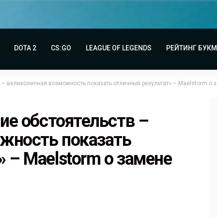
DOTA 2
CS:GO
LEAGUE OF LEGENDS
РЕЙТИНГ БУК
 – великолепная возможность показать отличный результат» – Maelstorm о за
ние обстоятельств –
жность показать
 – Maelstorm о замене