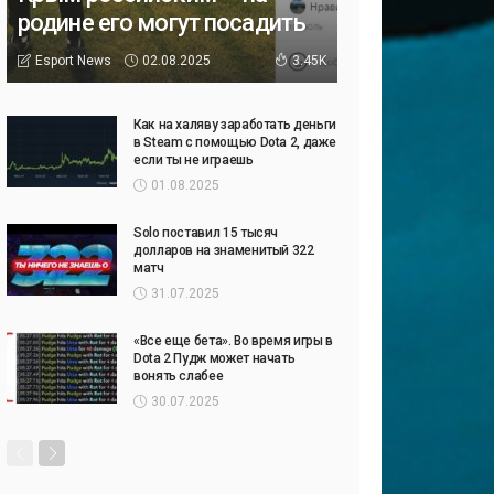
родине его могут посадить
02.08.2025
Esport News
3.45K
Как на халяву заработать деньги
в Steam с помощью Dota 2, даже
если ты не играешь
01.08.2025
Solo поставил 15 тысяч
долларов на знаменитый 322
матч
31.07.2025
«Все еще бета». Во время игры в
Dota 2 Пудж может начать
вонять слабее
30.07.2025