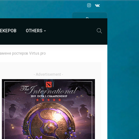
Все
МАТЧИ
МЕКЕРОВ
OTHERS
мене ростеров Virtus.pro
- Advertisement -