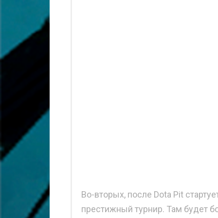
Во-вторых, после Dota Pit старту
престижный турнир. Там будет б