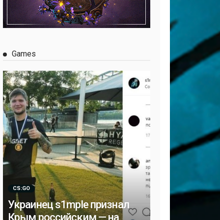
Games
CS:GO
Украинец s1mple признал
Крым российским — на