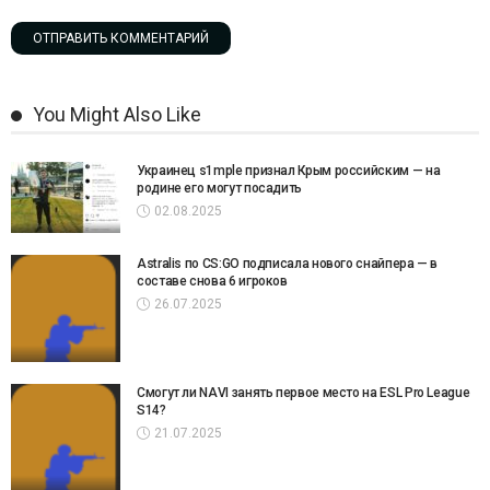
You Might Also Like
Украинец s1mple признал Крым российским — на
родине его могут посадить
02.08.2025
Astralis по CS:GO подписала нового снайпера — в
составе снова 6 игроков
26.07.2025
Смогут ли NAVI занять первое место на ESL Pro League
S14?
21.07.2025