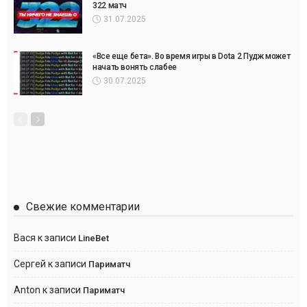
322 матч
31.07.2025
«Все еще бета». Во время игры в Dota 2 Пудж может
начать вонять слабее
30.07.2025
Свежие комментарии
Вася
к записи
LineBet
Сергей
к записи
Париматч
Anton
к записи
Париматч