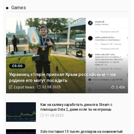
Games
CS:GO
Украинец s1mple признал Крым российским — на
родине его могут посадить
02.08.2025
Esport News
3.45K
Как на халяву заработать деньги в Steam с
помощью Dota 2, даже если ты не играешь
01.08.2025
Solo поставил 15 тысяч долларов на знаменитый