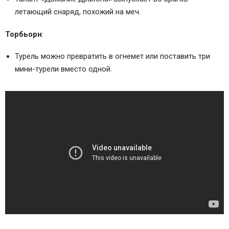
летающий снаряд, похожий на меч.
Торбьорн
:
Турель можно превратить в огнемет или поставить три
мини-турели вместо одной.