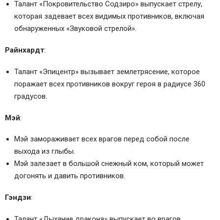
Талант «Покровительство Содзиро» выпускает стрелу,
которая задевает всех видимых противников, включая
обнаруженных «Звуковой стрелой».
Райнхардт
:
Талант «Эпицентр» вызывает землетрясение, которое
поражает всех противников вокруг героя в радиусе 360
градусов.
Мэй
:
Мэй замораживает всех врагов перед собой после
выхода из глыбы.
Мэй залезает в большой снежный ком, который может
догонять и давить противников.
Гэндзи
:
Талант «Дыхание дракона» выпускает во врагов