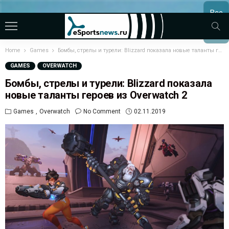
Все
МАТЧ
Home
Games
Бомбы, стрелы и турели: Blizzard показала новые таланты героев из Overwatch 2
GAMES
OVERWATCH
Бомбы, стрелы и турели: Blizzard показала
новые таланты героев из Overwatch 2
Games
Overwatch
No Comment
02.11.2019