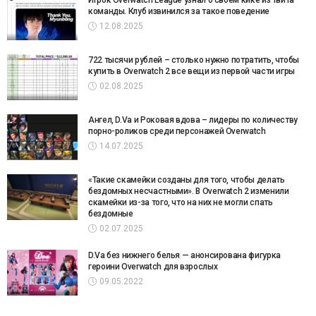
Игрок Overwatch League узнал о своем кике из твита
команды. Клуб извинился за такое поведение
12.08.2025
722 тысячи рублей – столько нужно потратить, чтобы
купить в Overwatch 2 все вещи из первой части игры
02.08.2025
Ангел, D.Va и Роковая вдова – лидеры по количеству
порно-роликов среди персонажей Overwatch
14.07.2025
«Такие скамейки созданы для того, чтобы делать
бездомных несчастными». В Overwatch 2 изменили
скамейки из-за того, что на них не могли спать
бездомные
02.07.2025
D.Va без нижнего белья — анонсирована фигурка
героини Overwatch для взрослых
09.05.2022