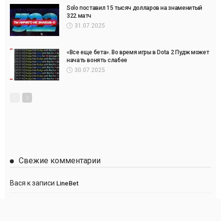
Solo поставил 15 тысяч долларов на знаменитый
322 матч
31.07.2025
«Все еще бета». Во время игры в Dota 2 Пудж может
начать вонять слабее
30.07.2025
Свежие комментарии
Вася
к записи
LineBet
Сергей
к записи
Париматч
Anton
к записи
Париматч