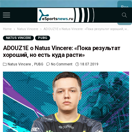
Все
МАТЧ
Home
Natus Vincere
ADOUZ1E о Natus Vincere: «Пока результат хороший, но есть куда расти»
NATUS VINCERE
PUBG
ADOUZ1E о Natus Vincere: «Пока результат
хороший, но есть куда расти»
Natus Vincere
PUBG
No Comment
18.07.2019