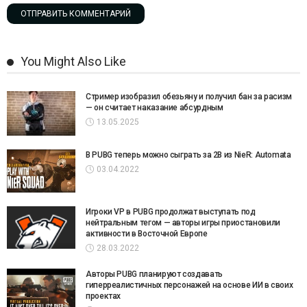
You Might Also Like
Стример изобразил обезьяну и получил бан за расизм
— он считает наказание абсурдным
13.05.2025
В PUBG теперь можно сыграть за 2B из NieR: Automata
03.04.2022
Игроки VP в PUBG продолжат выступать под
нейтральным тегом — авторы игры приостановили
активности в Восточной Европе
28.03.2022
Авторы PUBG планируют создавать
гиперреалистичных персонажей на основе ИИ в своих
проектах