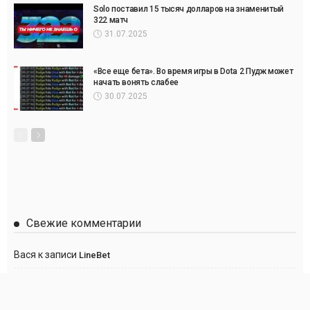
Solo поставил 15 тысяч долларов на знаменитый
322 матч
31.07.2025
«Все еще бета». Во время игры в Dota 2 Пудж может
начать вонять слабее
30.07.2025
Свежие комментарии
Вася
к записи
LineBet
Сергей
к записи
Париматч
Anton
к записи
Париматч