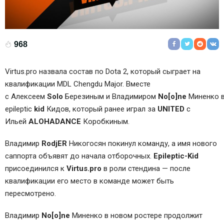
968
Virtus.pro
назвала состав по Dota 2, который сыграет на
квалификации MDL Chengdu Major. Вместе
с
Алексеем
Solo
Березиным
и
Владимиром
No[o]ne
Миненко
в
epileptic
kid
Кидов
, который ранее играл за
UNITED
с
Ильей
ALOHADANCE
Коробкиным.
Владимир
RodjER
Никогосян
покинул команду, а имя нового
саппорта объявят до начала отборочных.
Epileptic-Kid
присоединился к
Virtus.pro
в роли стендина — после
квалификации его место в команде может быть
пересмотрено.
Владимир
No[o]ne
Миненко
в новом ростере продолжит