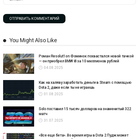
You Might Also Like
Роман Resolut1on Фоминок похвастался новой тачкой
— он приобрел BMW i8 за 10 миллионов рублей
04.08.2025
Как на халяву заработать деньги в Steam с помощью
Dota 2, даже если ты не играешь
01.08.2025
Solo поставил 15 тысяч долларов на знаменитый 322
матч
31.07.2025
«Все еще бета». Во время игры в Dota 2 Пудж может