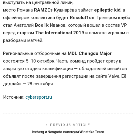
выступать на центральной линии,
место
Романа
RAMZEs
Кушнарёва
займет
epileptic kid
, а
офлейнером коллектива будет
Resolut1on
. Тренером клуба
стал
Анатолий
Boo1k
Иванов
, который вошел в состав VP
перед стартом
The International 2019
и помогал игрокам с
разборами матчей.
Региональные отборочные на
MDL Chengdu Major
состоятся 5–10 октября. Часть команд пройдет сразу в
закрытую стадию квалификации — обладателей инвайтов
объявят после завершения регистрации на сайте Valve. Её
дедлайн — 28 сентября.
Источник:
cybersport.ru
PREVIOUS ARTICLE
Iceberg и Nongrata покинули Winstrike Team