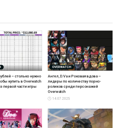
H
OVERWATCH
рублей – столько нужно
Ангел, D.Va и Роковая вдова –
тобы купить в Overwatch
лидеры по количеству порно-
из первой части игры
роликов среди персонажей
Overwatch
14.07.2025