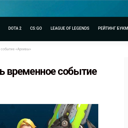
DOTA 2
CS:GO
LEAGUE OF LEGENDS
РЕЙТИНГ БУК
 событие «Архивы»
сь временное событие