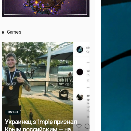
Games
CS:GO
Украинец s1mple признал
Крым российским — на