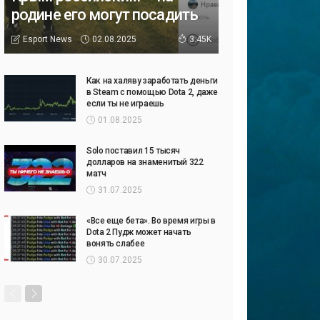
родине его могут посадить
02.08.2025
Esport News
3.45K
Как на халяву заработать деньги
в Steam с помощью Dota 2, даже
если ты не играешь
01.08.2025
Solo поставил 15 тысяч
долларов на знаменитый 322
матч
31.07.2025
«Все еще бета». Во время игры в
Dota 2 Пудж может начать
вонять слабее
30.07.2025