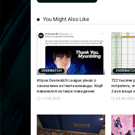
You Might Also Like
OVERWATCH
OVERWATC
Игрок Overwatch League узнал о
722 тысячи 
своем кике из твита команды. Клуб
потратить, ч
извинился за такое поведение
2 все вещи 
12.08.2025
02.08.2025