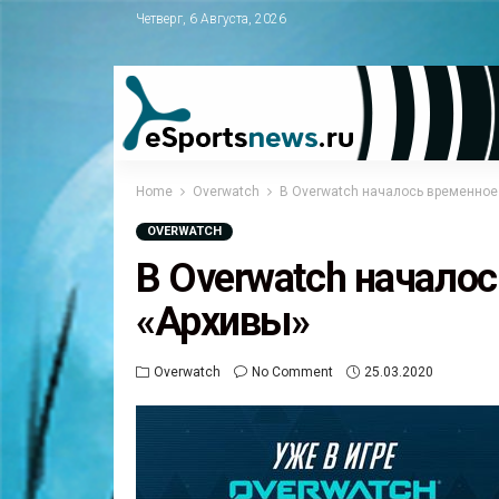
Четверг, 6 Августа, 2026
Home
Overwatch
В Overwatch началось временное
OVERWATCH
В Overwatch начало
«Архивы»
Overwatch
No Comment
25.03.2020