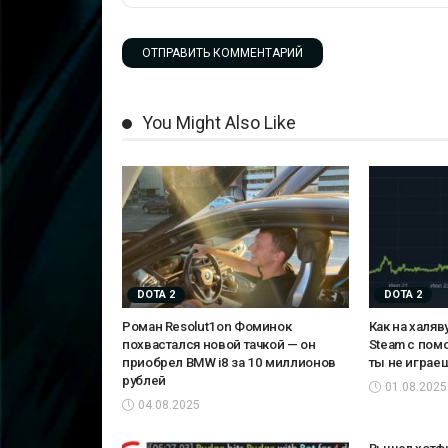
You Might Also Like
DOTA 2
DOTA 2
Роман Resolut1on Фоминок
Как на халяв
похвастался новой тачкой — он
Steam с пом
приобрел BMW i8 за 10 миллионов
ты не играе
рублей
01.08.2025
04.08.2025