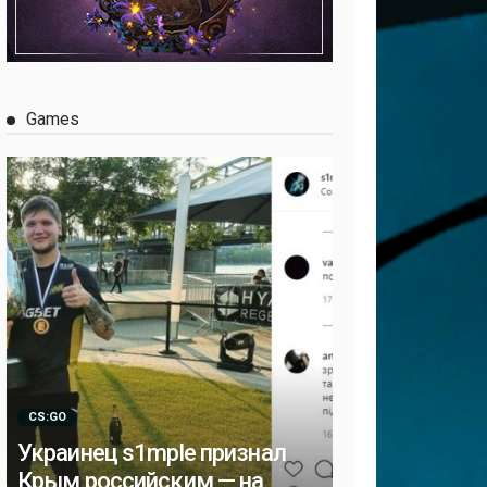
Games
CS:GO
Украинец s1mple признал
Крым российским — на