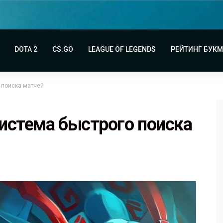
DOTA 2
CS:GO
LEAGUE OF LEGENDS
РЕЙТИНГ БУК
 поиска матчей
система быстрого поиска