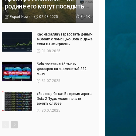
родине его могут посадить
02.08.2025
Esport News
3.45K
Как на халяву заработать деньги
в Steam с помощью Dota 2, даже
если ты не играешь
01.08.2025
Solo поставил 15 тысяч
долларов на знаменитый 322
матч
31.07.2025
«Все еще бета». Во время игры в
Dota 2 Пудж может начать
вонять слабее
30.07.2025