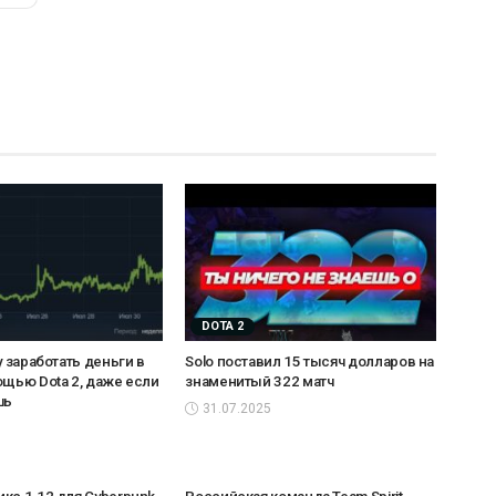
DOTA 2
у заработать деньги в
Solo поставил 15 тысяч долларов на
ощью Dota 2, даже если
знаменитый 322 матч
шь
31.07.2025