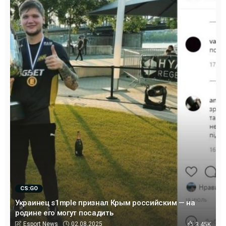
CS:GO
Украинец s1mple признал Крым российским — на
родине его могут посадить
02.08.2025
Esport News
3.45K