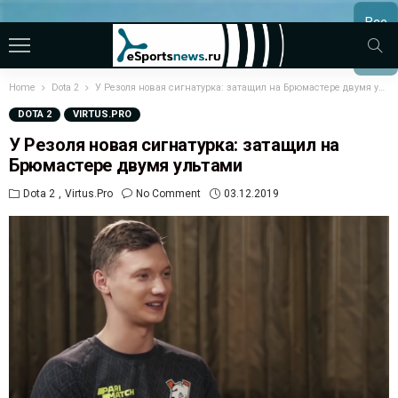
Все
МАТЧ
Home
Dota 2
У Резоля новая сигнатурка: затащил на Брюмастере двумя ультами
DOTA 2
VIRTUS.PRO
У Резоля новая сигнатурка: затащил на
Брюмастере двумя ультами
Dota 2
Virtus.pro
No Comment
03.12.2019