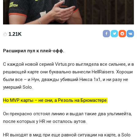
1.21K
Расширил пул к плей-офф.
С каждой новой серией Virtus.pro выглядела все сильнее, и в
решающей карте они буквально вынесли HellRaisers. Хороши
были все – и Нун, дважды убивший Никса 1х1, и ни разу не
умерший Solo.
Но MVP карты – не они, а Резоль на Брюмастере.
Он прекрасно отстоял линию и выдал такие два ультимейта,
после которых у HR не осталось аутов.
HR выходят в мид при еще равной ситуации на карте, а Solo