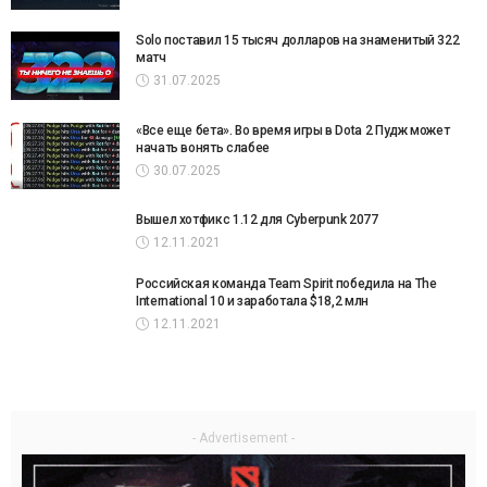
Solo поставил 15 тысяч долларов на знаменитый 322
матч
31.07.2025
«Все еще бета». Во время игры в Dota 2 Пудж может
начать вонять слабее
30.07.2025
Вышел хотфикс 1.12 для Cyberpunk 2077
12.11.2021
Российская команда Team Spirit победила на The
International 10 и заработала $18,2 млн
12.11.2021
- Advertisement -