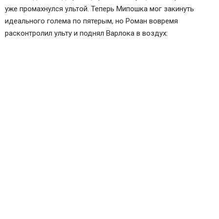
уже промахнулся ультой. Теперь Мипошка мог закинуть
идеального голема по пятерым, но Роман вовремя
расконтролил ульту и поднял Варлока в воздух: