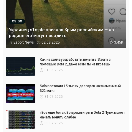
CS:GO
Украинец s1mple признал Крым российским — на
родине его могут посадить
02.08.2025
Esport News
3.45K
Как на халяву заработать деньги в Steam с
помощью Dota 2, даже если ты не играешь
01.08.2025
Solo поставил 15 тысяч долларов на знаменитый
322 матч
31.07.2025
«Все еще бета». Во время игры в Dota 2 Пудж может
начать вонять слабее
30.07.2025