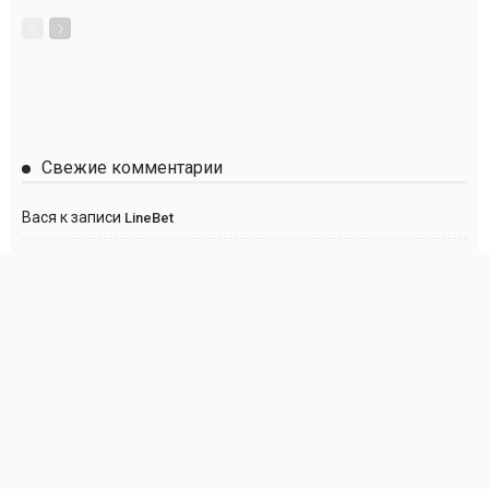
Свежие комментарии
Вася
к записи
LineBet
Сергей
к записи
Париматч
Anton
к записи
Париматч
Анна
к записи
Париматч
Георгий
к записи
Париматч
О нас
Политика DMCA
Правообладателям
Контакты