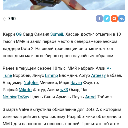
790
Керри
OG
Саид Самаил
SumaiL
Хассан достиг отметки в 10
тысяч MMR и занял первое место в североамериканском
ладдере Dota 2. На своей трансляции он отметил, что в
последних матчах выбирал героев случайным образом.
Ранее в текущем сезоне 10 тыс. MMR набрали Алик
V-
Tune
Воробей, Линус
Limmp
Бломдин, Артур
Arteezy
Бабаев,
Владимир
No[o]ne
Миненко, Марк
R
aven
Фаусто,
Рафлай
Mikoto
Фатур, Аливи
w33
Омар, Чэн
NothingToSay
Цзинь Сян и Армель Пауль
Armel
Тэбиос.
3 марта Valve выпустила обновление для Dota 2, с которым
изменила рейтинговую систему. Разработчики объединили
MMR для саппортов и основных ролей. Прочитать об этом