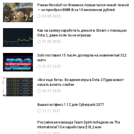
Роман Resolut1on Фоминок похвастался новой тачкой
— он приобрел BMW i8 за 10 миллионов рублей
04.08.2025
Как на халяву заработать деньги в Steam с помощью
Dota 2, даже если ты не играешь
01.08.2025
Solo поставил 15 тысяч долларов на знаменитый 322
матч
31.07.2025
«Все еще бета». Во время игры в Dota 2 Пудж может
начать вонять слабее
30.07.2025
Вышел хотфикс 1.12 для Cyberpunk 2077
12.11.2021
Российская команда Team Spirit победила на The
International 10 и заработала $18,2 млн
12.11.2021