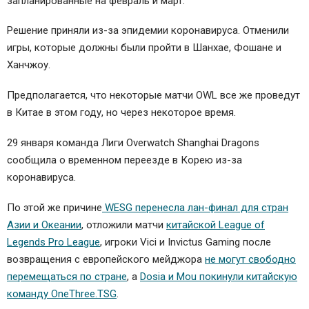
запланированные на февраль и март.
Решение приняли из-за эпидемии коронавируса. Отменили
игры, которые должны были пройти в Шанхае, Фошане и
Ханчжоу.
Предполагается, что некоторые матчи OWL все же проведут
в Китае в этом году, но через некоторое время.
29 января команда Лиги Overwatch Shanghai Dragons
сообщила о временном переезде в Корею из-за
коронавируса.
По этой же причине
WESG перенесла лан-финал для стран
Азии и Океании
, отложили матчи
китайской League of
Legends Pro League
, игроки Vici и Invictus Gaming после
возвращения с европейского мейджора
не могут свободно
перемещаться по стране
, а
Dosia и Mou покинули китайскую
команду OneThree.TSG
.