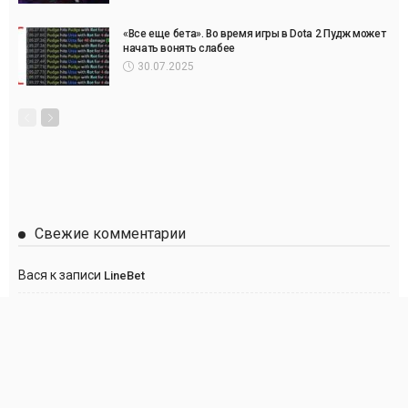
«Все еще бета». Во время игры в Dota 2 Пудж может
начать вонять слабее
30.07.2025
Свежие комментарии
Вася
к записи
LineBet
Сергей
к записи
Париматч
Anton
к записи
Париматч
Анна
к записи
Париматч