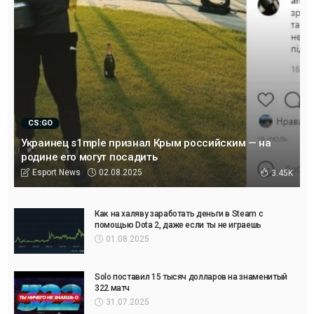
CS:GO
Украинец s1mple признал Крым российским — на
родине его могут посадить
02.08.2025
Esport News
3.45K
Как на халяву заработать деньги в Steam с
помощью Dota 2, даже если ты не играешь
01.08.2025
Solo поставил 15 тысяч долларов на знаменитый
322 матч
31.07.2025