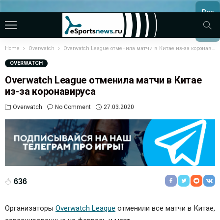
Все
МАТЧ
Home
Overwatch
Overwatch League отменила матчи в Китае из-за коронавируса
OVERWATCH
Overwatch League отменила матчи в Китае
из-за коронавируса
Overwatch
No Comment
27.03.2020
636
Организаторы
Overwatch League
отменили все матчи в Китае,