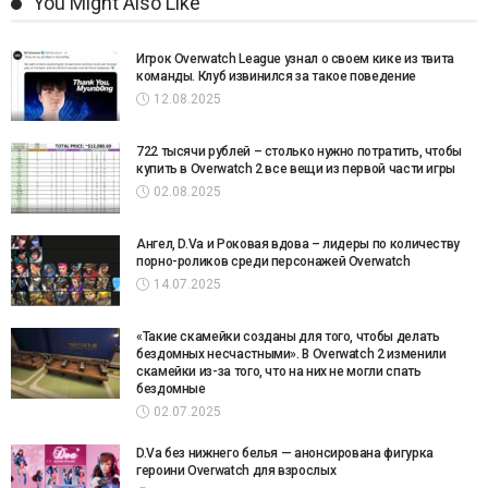
You Might Also Like
Игрок Overwatch League узнал о своем кике из твита
команды. Клуб извинился за такое поведение
12.08.2025
722 тысячи рублей – столько нужно потратить, чтобы
купить в Overwatch 2 все вещи из первой части игры
02.08.2025
Ангел, D.Va и Роковая вдова – лидеры по количеству
порно-роликов среди персонажей Overwatch
14.07.2025
«Такие скамейки созданы для того, чтобы делать
бездомных несчастными». В Overwatch 2 изменили
скамейки из-за того, что на них не могли спать
бездомные
02.07.2025
D.Va без нижнего белья — анонсирована фигурка
героини Overwatch для взрослых