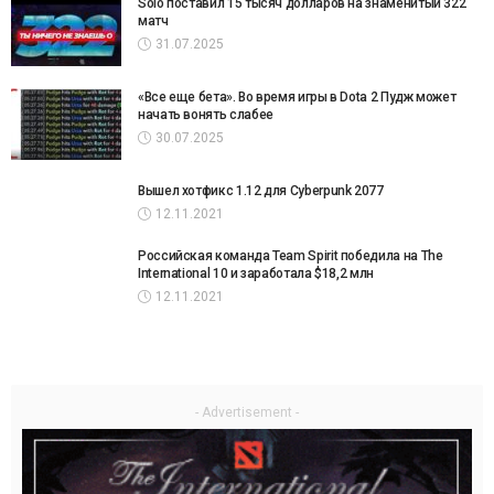
Solo поставил 15 тысяч долларов на знаменитый 322
матч
31.07.2025
«Все еще бета». Во время игры в Dota 2 Пудж может
начать вонять слабее
30.07.2025
Вышел хотфикс 1.12 для Cyberpunk 2077
12.11.2021
Российская команда Team Spirit победила на The
International 10 и заработала $18,2 млн
12.11.2021
- Advertisement -