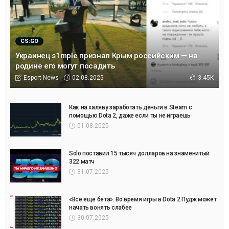
CS:GO
Украинец s1mple признал Крым российским — на
родине его могут посадить
02.08.2025
Esport News
3.45K
Как на халяву заработать деньги в Steam с
помощью Dota 2, даже если ты не играешь
01.08.2025
Solo поставил 15 тысяч долларов на знаменитый
322 матч
31.07.2025
«Все еще бета». Во время игры в Dota 2 Пудж может
начать вонять слабее
30.07.2025