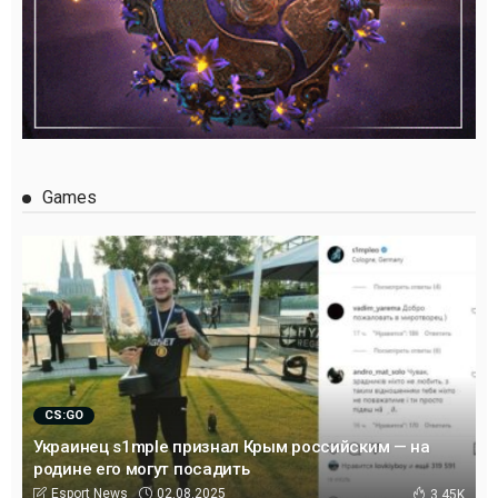
Games
CS:GO
Украинец s1mple признал Крым российским — на
родине его могут посадить
02.08.2025
Esport News
3.45K