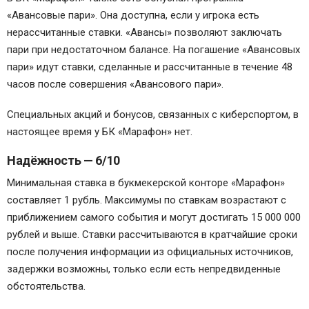
«Авансовые пари». Она доступна, если у игрока есть
нерассчитанные ставки. «Авансы» позволяют заключать
пари при недостаточном балансе. На погашение «Авансовых
пари» идут ставки, сделанные и рассчитанные в течение 48
часов после совершения «Авансового пари».
Специальных акций и бонусов, связанных с киберспортом, в
настоящее время у БК «Марафон» нет.
Надёжность — 6/10
Минимальная ставка в букмекерской конторе «Марафон»
составляет 1 рубль. Максимумы по ставкам возрастают с
приближением самого события и могут достигать 15 000 000
рублей и выше. Ставки рассчитываются в кратчайшие сроки
после получения информации из официальных источников,
задержки возможны, только если есть непредвиденные
обстоятельства.