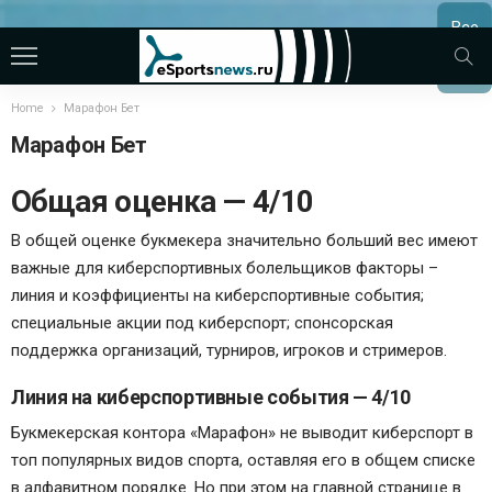
Все
МАТЧ
Home
Марафон Бет
Марафон Бет
Общая оценка — 4/10
В общей оценке букмекера значительно больший вес имеют
важные для киберспортивных болельщиков факторы –
линия и коэффициенты на киберспортивные события;
специальные акции под киберспорт; спонсорская
поддержка организаций, турниров, игроков и стримеров.
Линия на киберспортивные события — 4/10
Букмекерская контора «Марафон» не выводит киберспорт в
топ популярных видов спорта, оставляя его в общем списке
в алфавитном порядке. Но при этом на главной странице в