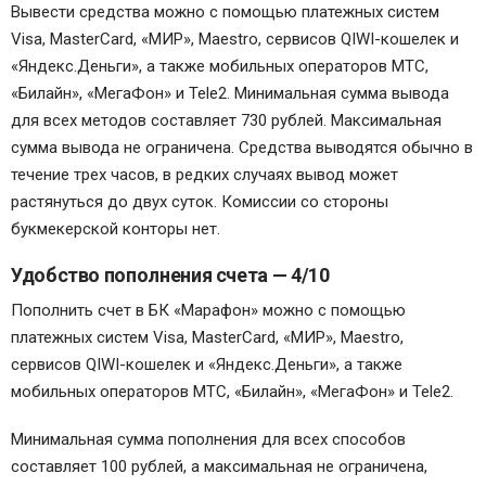
Вывести средства можно с помощью платежных систем
Visa, MasterCard, «МИР», Maestro, сервисов QIWI-кошелек и
«Яндекс.Деньги», а также мобильных операторов МТС,
«Билайн», «МегаФон» и Tele2. Минимальная сумма вывода
для всех методов составляет 730 рублей. Максимальная
сумма вывода не ограничена. Средства выводятся обычно в
течение трех часов, в редких случаях вывод может
растянуться до двух суток. Комиссии со стороны
букмекерской конторы нет.
Удобство пополнения счета — 4/10
Пополнить счет в БК «Марафон» можно с помощью
платежных систем Visa, MasterCard, «МИР», Maestro,
сервисов QIWI-кошелек и «Яндекс.Деньги», а также
мобильных операторов МТС, «Билайн», «МегаФон» и Tele2.
Минимальная сумма пополнения для всех способов
составляет 100 рублей, а максимальная не ограничена,