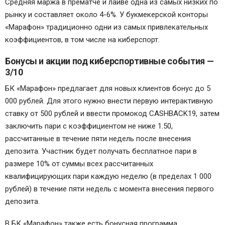
Средняя маржа в прематче и лайве одна из самых низких по
рынку и составляет около 4-6%. У букмекерской конторы
«Марафон» традиционно одни из самых привлекательных
коэффициентов, в том числе на киберспорт.
Бонусы и акции под киберспортивные события —
3/10
БК «Марафон» предлагает для новых клиентов бонус до 5
000 рублей. Для этого нужно внести первую интерактивную
ставку от 500 рублей и ввести промокод CASHBACK19, затем
заключить пари с коэффициентом не ниже 1.50,
рассчитанные в течение пяти недель после внесения
депозита. Участник будет получать бесплатное пари в
размере 10% от суммы всех рассчитанных
квалифицирующих пари каждую неделю (в пределах 1 000
рублей) в течение пяти недель с момента внесения первого
депозита.
В БК «Марафон» также есть бонусная программа