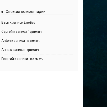
Свежие комментарии
Вася
к записи
LineBet
Сергей
к записи
Париматч
Anton
к записи
Париматч
Анна
к записи
Париматч
Георгий
к записи
Париматч