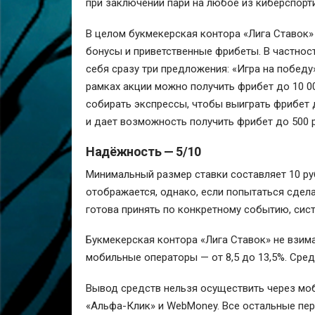
при заключении пари на любое из киберспорт
В целом букмекерская контора «Лига Ставок»
бонусы и приветственные фрибеты. В частнос
себя сразу три предложения: «Игра на победу
рамках акции можно получить фрибет до 10 00
собирать экспрессы, чтобы выиграть фрибет д
и дает возможность получить фрибет до 500 р
Надёжность — 5/10
Минимальный размер ставки составляет 10 ру
отображается, однако, если попытаться сдела
готова принять по конкретному событию, сис
Букмекерская контора «Лига Ставок» не взим
мобильные операторы — от 8,5 до 13,5%. Сред
Вывод средств нельзя осуществить через моб
«Альфа-Клик» и WebMoney. Все остальные пе