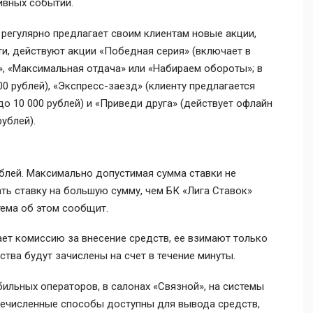
ивных событий.
 регулярно предлагает своим клиентам новые акции,
ти, действуют акции «Победная серия» (включает в
», «Максимальная отдача» или «Набираем обороты»; в
0 рублей), «Экспресс-заезд» (клиенту предлагается
о 10 000 рублей) и «Приведи друга» (действует офлайн
ублей).
блей. Максимально допустимая сумма ставки не
ть ставку на большую сумму, чем БК «Лига Ставок»
тема об этом сообщит.
ает комиссию за внесение средств, ее взимают только
ства будут зачислены на счет в течение минуты.
ильных операторов, в салонах «Связной», на системы
речисленные способы доступны для вывода средств,