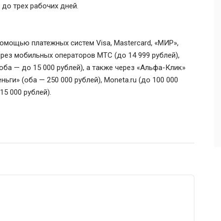
до трех рабочих дней.
омощью платежных систем Visa, Mastercard, «МИР»,
ерез мобильных операторов МТС (до 14 999 рублей),
(оба — до 15 000 рублей), а также через «Альфа-Клик»
ньги» (оба — 250 000 рублей), Moneta.ru (до 100 000
15 000 рублей).