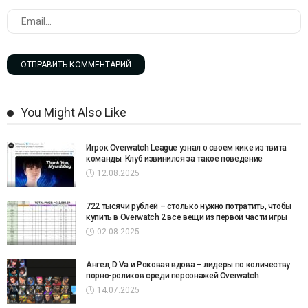
You Might Also Like
Игрок Overwatch League узнал о своем кике из твита
команды. Клуб извинился за такое поведение
12.08.2025
722 тысячи рублей – столько нужно потратить, чтобы
купить в Overwatch 2 все вещи из первой части игры
02.08.2025
Ангел, D.Va и Роковая вдова – лидеры по количеству
порно-роликов среди персонажей Overwatch
14.07.2025