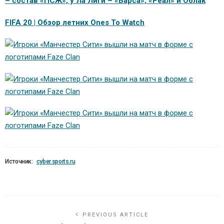
– состав «ПСЖ», у Ла Лиги – «Барса», «Реал» и Облак
FIFA 20 | Обзор летних Ones To Watch
Источник:
cyber.sports.ru
PREVIOUS ARTICLE