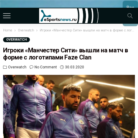
Все
МАТЧ
Home
Overwatch
Игроки «Манчестер Сити» вышли на матч в форме с логотипами Faze Clan
OVERWATCH
Игроки «Манчестер Сити» вышли на матч в
форме с логотипами Faze Clan
Overwatch
No Comment
30.03.2020