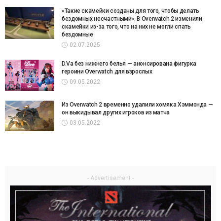
«Такие скамейки созданы для того, чтобы делать
бездомных несчастными». В Overwatch 2 изменили
скамейки из-за того, что на них не могли спать
бездомные
02.07.2025
D.Va без нижнего белья — анонсирована фигурка
героини Overwatch для взрослых
09.05.2022
Из Overwatch 2 временно удалили хомяка Хэммонда —
он выкидывал других игроков из матча
03.05.2022
- Advertisement -