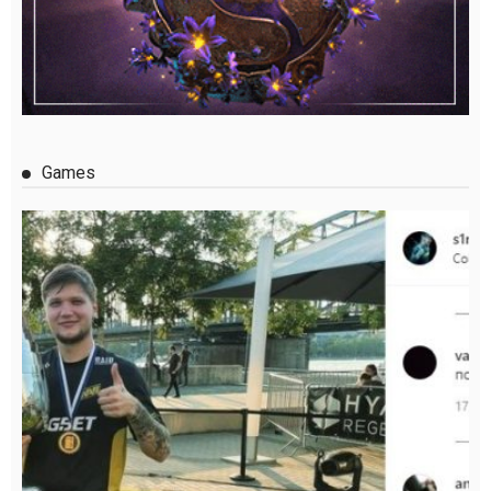
Games