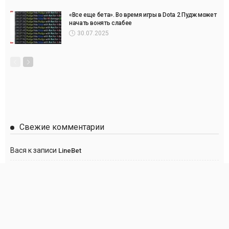
«Все еще бета». Во время игры в Dota 2 Пудж может
начать вонять слабее
30.07.2025
Свежие комментарии
Вася
к записи
LineBet
Сергей
к записи
Париматч
Anton
к записи
Париматч
Анна
к записи
Париматч
Георгий
к записи
Париматч