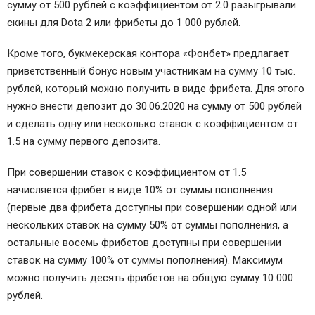
сумму от 500 рублей с коэффициентом от 2.0 разыгрывали
скины для Dota 2 или фрибеты до 1 000 рублей.
Кроме того, букмекерская контора «Фонбет» предлагает
приветственный бонус новым участникам на сумму 10 тыс.
рублей, который можно получить в виде фрибета. Для этого
нужно внести депозит до 30.06.2020 на сумму от 500 рублей
и сделать одну или несколько ставок с коэффициентом от
1.5 на сумму первого депозита.
При совершении ставок с коэффициентом от 1.5
начисляется фрибет в виде 10% от суммы пополнения
(первые два фрибета доступны при совершении одной или
нескольких ставок на сумму 50% от суммы пополнения, а
остальные восемь фрибетов доступны при совершении
ставок на сумму 100% от суммы пополнения). Максимум
можно получить десять фрибетов на общую сумму 10 000
рублей.