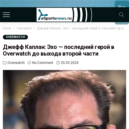
Все
МАТЧ
Home
Overwatch
Джефф Каплан: Эхо — последний герой в Overwatch до выхода второй части
OVERWATCH
Джефф Каплан: Эхо — последний герой в
Overwatch до выхода второй части
Overwatch
No Comment
25.03.2020