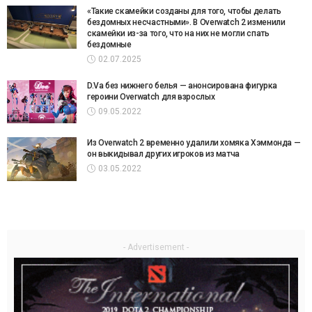
«Такие скамейки созданы для того, чтобы делать
бездомных несчастными». В Overwatch 2 изменили
скамейки из-за того, что на них не могли спать
бездомные
02.07.2025
D.Va без нижнего белья — анонсирована фигурка
героини Overwatch для взрослых
09.05.2022
Из Overwatch 2 временно удалили хомяка Хэммонда —
он выкидывал других игроков из матча
03.05.2022
- Advertisement -