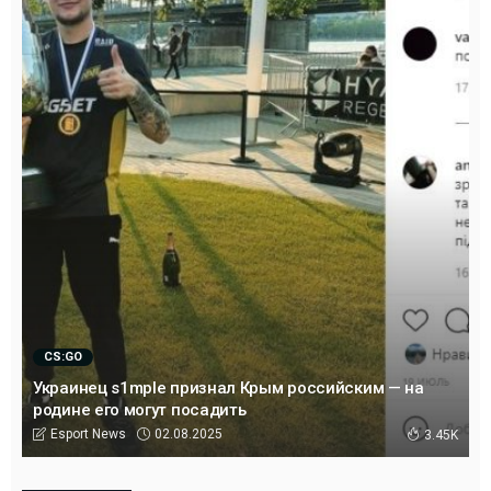
CS:GO
Украинец s1mple признал Крым российским — на
родине его могут посадить
02.08.2025
Esport News
3.45K