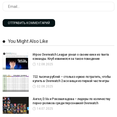
You Might Also Like
Игрок Overwatch League узнал о своем кике из твита
команды. Клуб извинился за такое поведение
12.08.2025
722 тысячи рублей – столько нужно потратить, чтобы
купить в Overwatch 2 все вещи из первой части игры
02.08.2025
Ангел, D.Va и Роковая вдова – лидеры по количеству
порно-роликов среди персонажей Overwatch
14.07.2025