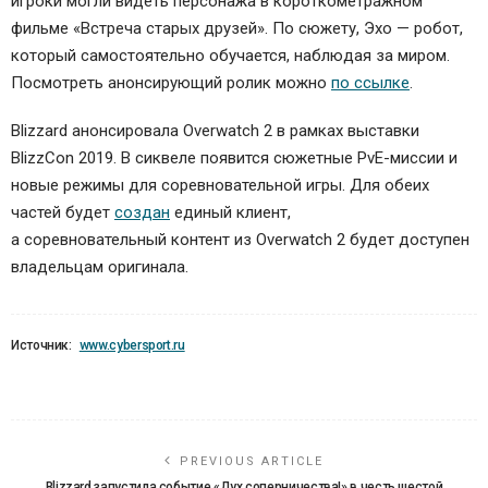
игроки могли видеть персонажа в короткометражном
фильме «Встреча старых друзей». По сюжету, Эхо — робот,
который самостоятельно обучается, наблюдая за миром.
Посмотреть анонсирующий ролик можно
по ссылке
.
Blizzard анонсировала Overwatch 2 в рамках выставки
BlizzCon 2019. В сиквеле появится сюжетные PvE-миссии и
новые режимы для соревновательной игры. Для обеих
частей будет
создан
единый клиент,
а соревновательный контент из Overwatch 2 будет доступен
владельцам оригинала.
Источник:
www.cybersport.ru
PREVIOUS ARTICLE
Blizzard запустила событие «Дух соперничества!» в честь шестой