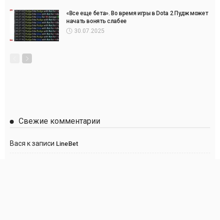
«Все еще бета». Во время игры в Dota 2 Пудж может
начать вонять слабее
30.07.2025
Свежие комментарии
Вася
к записи
LineBet
Сергей
к записи
Париматч
Anton
к записи
Париматч
Анна
к записи
Париматч
Георгий
к записи
Париматч