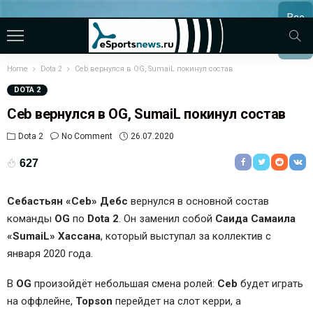
Все
МАТЧ
Home
Dota 2
Ceb вернулся в OG, SumaiL покинул состав
DOTA 2
Ceb вернулся в OG, SumaiL покинул состав
Dota 2
No Comment
26.07.2020
627
Себастьян «Ceb» Дебс
вернулся в основной состав
команды
OG
по
Dota 2
. Он заменил собой
Саида Самаила
«SumaiL» Хассана
, который выступал за коллектив с
января 2020 года.
В
OG
произойдёт небольшая смена ролей:
Ceb
будет играть
на оффлейне,
Topson
перейдет на слот керри, а