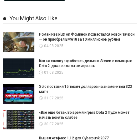
You Might Also Like
Роман Resolut1on Фоминок похвастался новой тачкой
— он приобрел BMW i8 за 10 миллионов рублей
04.08.2025
Как на халяву заработать деньги в Steam с помощью
Dota 2, даже если ты не играешь
01.08.2025
Solo поставил 15 тысяч долларов на знаменитый 322
матч
31.07.2025
«Все еще бета». Во время игры в Dota 2 Пудж может
начать вонять слабее
30.07.2025
Вышел хотфикс 1.12 для Cyberpunk 2077