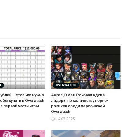
H
OVERWATCH
рублей – столько нужно
Ангел, D.Va и Роковая вдова –
тобы купить в Overwatch
лидеры по количеству порно-
из первой части игры
роликов среди персонажей
Overwatch
14.07.2025