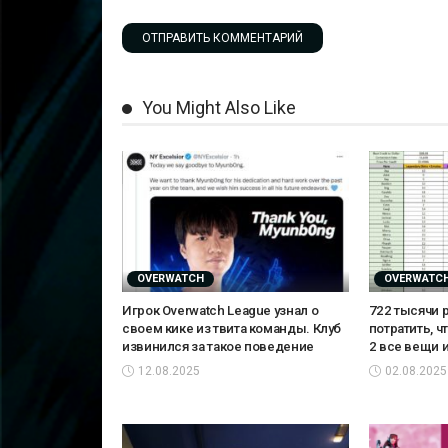
You Might Also Like
OVERWATCH
OVERWATC
Игрок Overwatch League узнал о
722 тысячи 
своем кике из твита команды. Клуб
потратить, ч
извинился за такое поведение
2 все вещи 
12.08.2025
02.08.2025