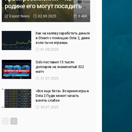
родине его могут посадить
02.08.2025
Esport News
3.46K
Как на халяву заработать деньги
в Steam с помощью Dota 2, даже
если ты не играешь
01.08.2025
Solo поставил 15 тысяч
долларов на знаменитый 322
матч
31.07.2025
«Все еще бета». Во время игры в
Dota 2 Пудж может начать
вонять слабее
30.07.2025