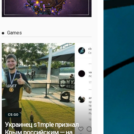
Games
CS:GO
Украинец s1mple признал
Крым российским — на