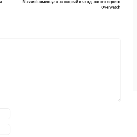
ы
Blizzard намекнула на скорый выход нового героя в
Overwatch