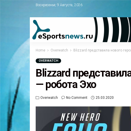
Воскресенье, 9 Августа, 2026
Home
Overwatch
Blizzard представила нового геро
OVERWATCH
Blizzard представил
— робота Эхо
Overwatch
No Comment
25.03.2020