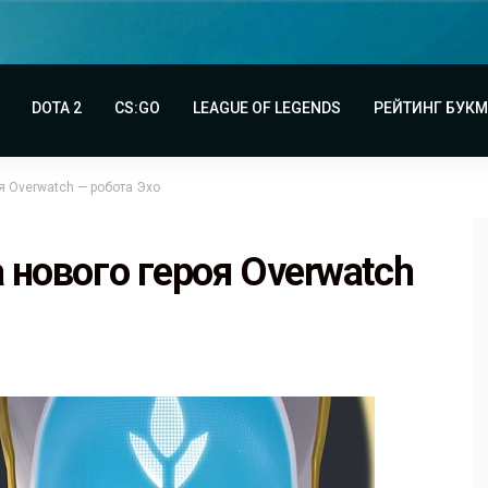
DOTA 2
CS:GO
LEAGUE OF LEGENDS
РЕЙТИНГ БУК
я Overwatch — робота Эхо
а нового героя Overwatch