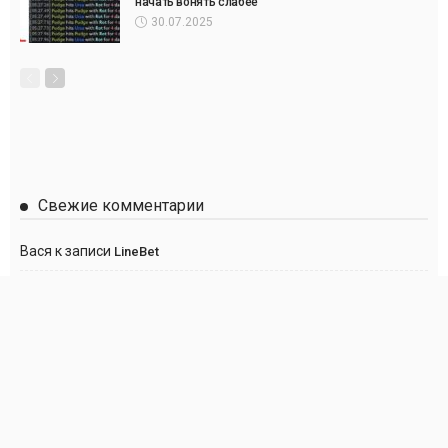
начать вонять слабее
30.07.2025
Свежие комментарии
Вася
к записи
LineBet
Сергей
к записи
Париматч
Anton
к записи
Париматч
Анна
к записи
Париматч
Георгий
к записи
Париматч