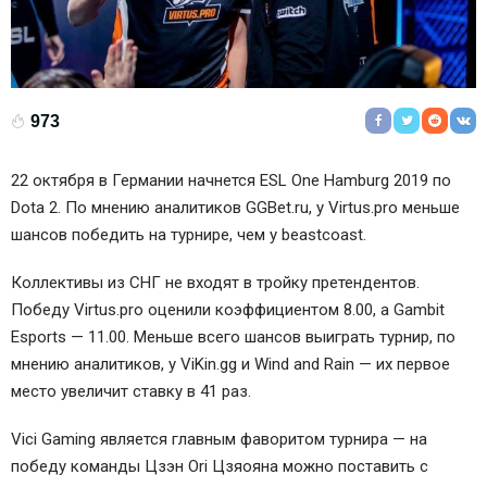
973
22 октября в Германии начнется ESL One Hamburg 2019 по
Dota 2. По мнению аналитиков GGBet.ru, у
Virtus.pro
меньше
шансов победить на турнире, чем у
beastcoast
.
Коллективы из СНГ не входят в тройку претендентов.
Победу
Virtus.pro
оценили коэффициентом 8.00, а
Gambit
Esports
— 11.00. Меньше всего шансов выиграть турнир, по
мнению аналитиков, у
ViKin.gg
и
Wind and Rain
— их первое
место увеличит ставку в 41 раз.
Vici Gaming
является главным фаворитом турнира — на
победу команды
Цзэн Ori Цзяояна
можно поставить с