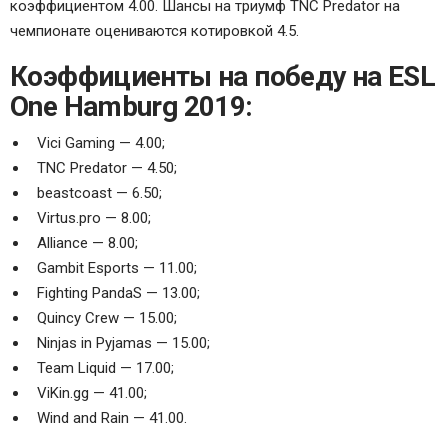
коэффициентом 4.00. Шансы на триумф
TNC Predator
на
чемпионате оцениваются котировкой 4.5.
Коэффициенты на победу на ESL
One Hamburg 2019:
Vici Gaming
— 4.00;
TNC Predator
— 4.50;
beastcoast
— 6.50;
Virtus.pro
— 8.00;
Alliance
— 8.00;
Gambit Esports
— 11.00;
Fighting PandaS
— 13.00;
Quincy Crew
— 15.00;
Ninjas in Pyjamas
— 15.00;
Team Liquid
— 17.00;
ViKin.gg
— 41.00;
Wind and Rain
— 41.00.