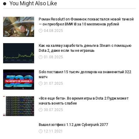
You Might Also Like
Роман Resolut1on Фоминок похвастался новой тачкой
— он приобрел BMW i8 за 10 миллионов рублей
04.08.2025
Как на халяву заработать деньги в Steam с помощью
Dota 2, даже если ты не играешь
01.08.2025
Solo поставил 15 тысяч долларов на знаменитый 322
матч
31.07.2025
«Все еще бета». Во время игры в Dota 2 Пудж может
начать вонять слабее
30.07.2025
Вышел хотфикс 1.12 для Cyberpunk 2077
12.11.2021