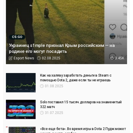
CS:GO
Украинец s1mple признал Крым российским — на
родине его могут посадить
02.08.2025
Esport News
3.45K
Как на халяву заработать деньги в Steam с
помощью Dota 2, даже если ты не играешь
01.08.2025
Solo поставил 15 тысяч долларов на знаменитый
322 матч
31.07.2025
«Все еще бета». Во время игры в Dota 2 Пудж может